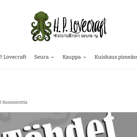
P. Lovecraft
Seura
Kauppa
Kuiskaus pimeäs
0 Kommenttia