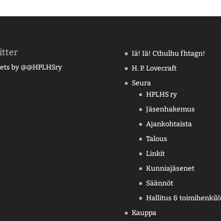
tter
Iä! Iä! Cthulhu fhtagn!
ets by @@HPLHSry
H. P. Lovecraft
Seura
HPLHS ry
Jäsenhakemus
Ajankohtaista
Talous
Linkit
Kunniajäsenet
Säännöt
Hallitus & toimihenkilö
Kauppa