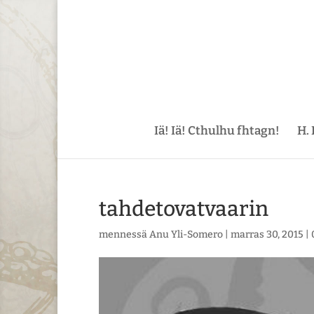
Iä! Iä! Cthulhu fhtagn!
H. 
tahdetovatvaarin
mennessä
Anu Yli-Somero
|
marras 30, 2015
|