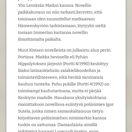
Yön Lentävän Madon kanssa. Novellin
paikkakuvaus on niin tarkasti kerrottu, että
toisinaan olen suunnitellut matkaavani
Hämeenkyröön tarkistamaan, löytyykö sieltä
tosiaan Immerlan kartanoa novellin
ilmoittamalta paikalta.
Muut Kivisen novelleista on julkaistu alun perin
Portissa. Miekka hevoselle eli Pyhän
Hippolytoksen järjestö (Portti 4/1990) keskittyy
liiaksi latinankielisiin salakielikoodeihin ja
toimintaviihteeseen, eikä herätä varsinaisia
kauhun tunteita. Puhu pukille (Portti 4/1992) on
toimivampi kauhutarinana, mutta ei pärjää
Keskiyön madolle. Hauskana yksityiskohtana
mainittakoon novellissa esiintyvä poliisimies Igor
Sutela, jonka nimen samankaltaisuus tietyn
kirjoittavan poliisimiehen nimimerkin kanssa
tuskin on sattumaa. (Samanlaista nimillä
leikittelyä harrasti Lovecraft itsekin, esim.