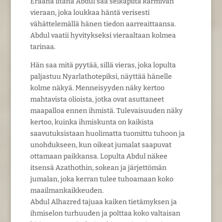
Eräänä iltana Abdul saa selkäpiitä karmivan
vieraan, joka loukkaa häntä verisesti
vähättelemällä hänen tiedon aarreaittaansa.
Abdul vaatii hyvitykseksi vieraaltaan kolmea
tarinaa.
Hän saa mitä pyytää, sillä vieras, joka lopulta
paljastuu Nyarlathotepiksi, näyttää hänelle
kolme näkyä. Menneisyyden näky kertoo
mahtavista olioista, jotka ovat asuttaneet
maapalloa ennen ihmistä. Tulevaisuuden näky
kertoo, kuinka ihmiskunta on kaikista
saavutuksistaan huolimatta tuomittu tuhoon ja
unohdukseen, kun oikeat jumalat saapuvat
ottamaan paikkansa. Lopulta Abdul näkee
itsensä Azathothin, sokean ja järjettömän
jumalan, joka kerran tulee tuhoamaan koko
maailmankaikkeuden.
Abdul Alhazred tajuaa kaiken tietämyksen ja
ihmiselon turhuuden ja polttaa koko valtaisan