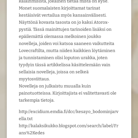
kalaihmisistä, jokainen tietää mistä on kyse.
Monet suomalaisten kirjoittamat tarinat
kestäisivät vertailua myös kansainvälisesti.
Näyttönä kovasta tasosta on jo kaksi Atorox-
pystiä. Tässä mainittujen tarinoiden lisäksi on
epäilemättä olemassa melkoinen joukko
novelleja, joiden voi katsoa saaneen vaikutteita
Lovecraftilta, mutta niiden kaikkien löytäminen
ja tunnistaminen olisi loputon urakka, joten
tyydyin tässä artikkelissa käsittelemään vain
sellaisia novelleja, joissa on selkeä
myytosviittaus.
Novelleja on julkaistu muualla kuin
painotuotteissa. Kirjoittajista ei valitettavasti ole
tarkempia tietoja.
http://excidium.emdia.fi/dcc/kesayo_bodominjarv
ella.txt
http://kalaksikukko.blogspot.com/search/label/Fr
ans%2Kedes