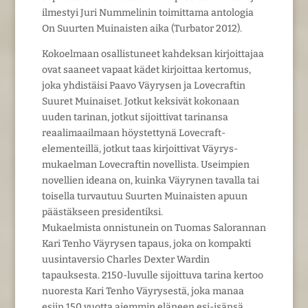
ilmestyi Juri Nummelinin toimittama antologia
On Suurten Muinaisten aika (Turbator 2012).
Kokoelmaan osallistuneet kahdeksan kirjoittajaa
ovat saaneet vapaat kädet kirjoittaa kertomus,
joka yhdistäisi Paavo Väyrysen ja Lovecraftin
Suuret Muinaiset. Jotkut keksivät kokonaan
uuden tarinan, jotkut sijoittivat tarinansa
reaalimaailmaan höystettynä Lovecraft-
elementeillä, jotkut taas kirjoittivat Väyrys-
mukaelman Lovecraftin novellista. Useimpien
novellien ideana on, kuinka Väyrynen tavalla tai
toisella turvautuu Suurten Muinaisten apuun
päästäkseen presidentiksi.
Mukaelmista onnistunein on Tuomas Salorannan
Kari Tenho Väyrysen tapaus, joka on kompakti
uusintaversio Charles Dexter Wardin
tapauksesta. 2150-luvulle sijoittuva tarina kertoo
nuoresta Kari Tenho Väyrysestä, joka manaa
esiin 150 vuotta aiemmin eläneen esi-isänsä