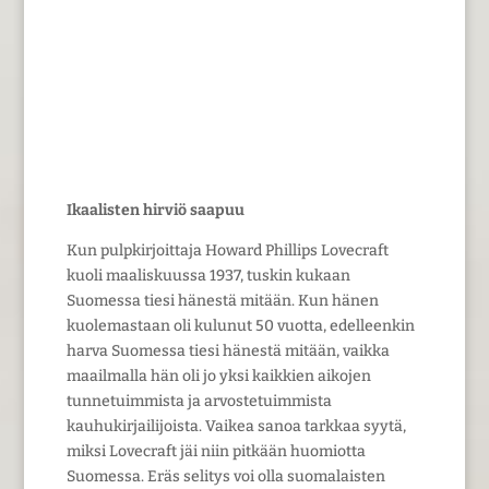
Tämä artikkeli on julkaistu vuoden 2012
Kuiskaus pimeässä -lehdessä.
Ikaalisten hirviö saapuu
Kun pulpkirjoittaja Howard Phillips Lovecraft
kuoli maaliskuussa 1937, tuskin kukaan
Suomessa tiesi hänestä mitään. Kun hänen
kuolemastaan oli kulunut 50 vuotta, edelleenkin
harva Suomessa tiesi hänestä mitään, vaikka
maailmalla hän oli jo yksi kaikkien aikojen
tunnetuimmista ja arvostetuimmista
kauhukirjailijoista. Vaikea sanoa tarkkaa syytä,
miksi Lovecraft jäi niin pitkään huomiotta
Suomessa. Eräs selitys voi olla suomalaisten