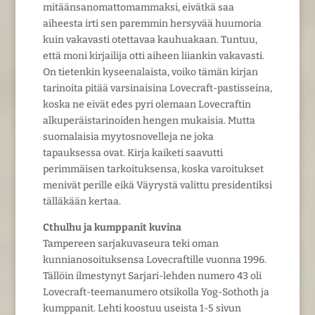
mitäänsanomattomammaksi, eivätkä saa
aiheesta irti sen paremmin hersyvää huumoria
kuin vakavasti otettavaa kauhuakaan. Tuntuu,
että moni kirjailija otti aiheen liiankin vakavasti.
On tietenkin kyseenalaista, voiko tämän kirjan
tarinoita pitää varsinaisina Lovecraft-pastisseina,
koska ne eivät edes pyri olemaan Lovecraftin
alkuperäistarinoiden hengen mukaisia. Mutta
suomalaisia myytosnovelleja ne joka
tapauksessa ovat. Kirja kaiketi saavutti
perimmäisen tarkoituksensa, koska varoitukset
menivät perille eikä Väyrystä valittu presidentiksi
tälläkään kertaa.
Cthulhu ja kumppanit kuvina
Tampereen sarjakuvaseura teki oman
kunnianosoituksensa Lovecraftille vuonna 1996.
Tällöin ilmestynyt Sarjari-lehden numero 43 oli
Lovecraft-teemanumero otsikolla Yog-Sothoth ja
kumppanit. Lehti koostuu useista 1-5 sivun