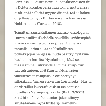
Porteissa julkaistut novellit Koppakuoriaisten tie
ja Doktor Kronburgerin muistikirja, mutta niissä
ei ole enää selkeitä myytosviitteitä. Kaikki kolme
on julkaistu myös Hurtan novellikokoelmassa
Noidan nahka (Turbator 2010).
Toimittamaansa Kultainen naamio -antologiaan
Hurtta osallistui kahdella novellilla. Myöhempinä
aikoina -novellissa ollaan jälleen Itämeren
rannalle. Tarina alkaa seikkailullisten
poikakirjojen hengessä mutta päättyy hyytäviin
kauhuihin, kun itse Nyarlathotep käväisee
maassamme. Tulvavuoksen jumalat sijoittuu
tulevaisuuteen, eikä Suurten Muinaisten
vaikutusvalta maapallolla ole päättynyt
silloinkaan. Viimeisen kerran (toistaiseksi) Hurtta
on vieraillut lovecraftilaisissa maisemissa
novellissa Merenpohjan kaiku (Portti 2/2001).
Siinä bibliofiili Alf Cettunius, joka esiintyy
sivuhahmona myös Rydberg-Hermelin-