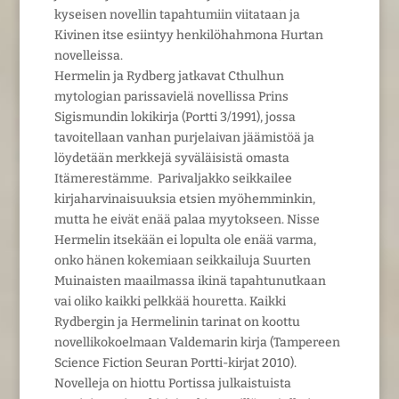
kyseisen novellin tapahtumiin viitataan ja
Kivinen itse esiintyy henkilöhahmona Hurtan
novelleissa.
Hermelin ja Rydberg jatkavat Cthulhun
mytologian parissavielä novellissa Prins
Sigismundin lokikirja (Portti 3/1991), jossa
tavoitellaan vanhan purjelaivan jäämistöä ja
löydetään merkkejä syväläisistä omasta
Itämerestämme. Parivaljakko seikkailee
kirjaharvinaisuuksia etsien myöhemminkin,
mutta he eivät enää palaa myytokseen. Nisse
Hermelin itsekään ei lopulta ole enää varma,
onko hänen kokemiaan seikkailuja Suurten
Muinaisten maailmassa ikinä tapahtunutkaan
vai oliko kaikki pelkkää houretta. Kaikki
Rydbergin ja Hermelinin tarinat on koottu
novellikokoelmaan Valdemarin kirja (Tampereen
Science Fiction Seuran Portti-kirjat 2010).
Novelleja on hiottu Portissa julkaistuista