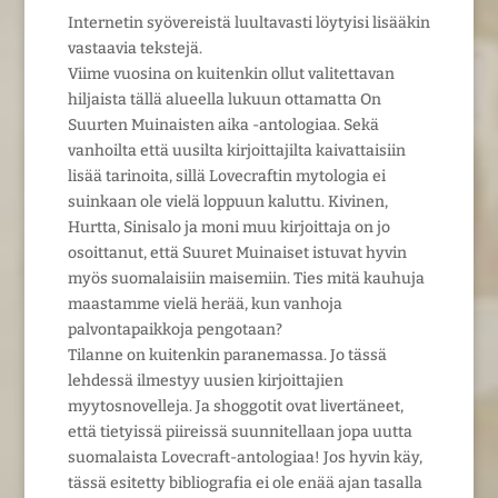
Internetin syövereistä luultavasti löytyisi lisääkin
vastaavia tekstejä.
Viime vuosina on kuitenkin ollut valitettavan
hiljaista tällä alueella lukuun ottamatta On
Suurten Muinaisten aika -antologiaa. Sekä
vanhoilta että uusilta kirjoittajilta kaivattaisiin
lisää tarinoita, sillä Lovecraftin mytologia ei
suinkaan ole vielä loppuun kaluttu. Kivinen,
Hurtta, Sinisalo ja moni muu kirjoittaja on jo
osoittanut, että Suuret Muinaiset istuvat hyvin
myös suomalaisiin maisemiin. Ties mitä kauhuja
maastamme vielä herää, kun vanhoja
palvontapaikkoja pengotaan?
Tilanne on kuitenkin paranemassa. Jo tässä
lehdessä ilmestyy uusien kirjoittajien
myytosnovelleja. Ja shoggotit ovat livertäneet,
että tietyissä piireissä suunnitellaan jopa uutta
suomalaista Lovecraft-antologiaa! Jos hyvin käy,
tässä esitetty bibliografia ei ole enää ajan tasalla