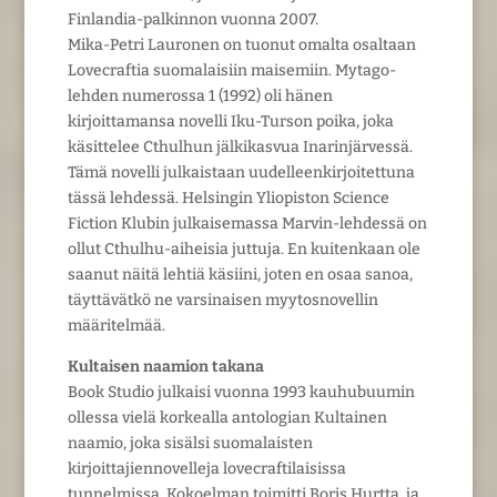
Finlandia-palkinnon vuonna 2007.
Mika-Petri Lauronen on tuonut omalta osaltaan
Lovecraftia suomalaisiin maisemiin. Mytago-
lehden numerossa 1 (1992) oli hänen
kirjoittamansa novelli Iku-Turson poika, joka
käsittelee Cthulhun jälkikasvua Inarinjärvessä.
Tämä novelli julkaistaan uudelleenkirjoitettuna
tässä lehdessä. Helsingin Yliopiston Science
Fiction Klubin julkaisemassa Marvin-lehdessä on
ollut Cthulhu-aiheisia juttuja. En kuitenkaan ole
saanut näitä lehtiä käsiini, joten en osaa sanoa,
täyttävätkö ne varsinaisen myytosnovellin
määritelmää.
Kultaisen naamion takana
Book Studio julkaisi vuonna 1993 kauhubuumin
ollessa vielä korkealla antologian Kultainen
naamio, joka sisälsi suomalaisten
kirjoittajiennovelleja lovecraftilaisissa
tunnelmissa. Kokoelman toimitti Boris Hurtta, ja