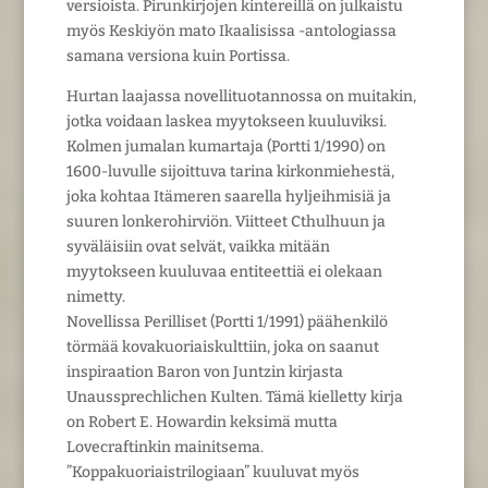
versioista. Pirunkirjojen kintereillä on julkaistu
myös Keskiyön mato Ikaalisissa -antologiassa
samana versiona kuin Portissa.
Hurtan laajassa novellituotannossa on muitakin,
jotka voidaan laskea myytokseen kuuluviksi.
Kolmen jumalan kumartaja (Portti 1/1990) on
1600-luvulle sijoittuva tarina kirkonmiehestä,
joka kohtaa Itämeren saarella hyljeihmisiä ja
suuren lonkerohirviön. Viitteet Cthulhuun ja
syväläisiin ovat selvät, vaikka mitään
myytokseen kuuluvaa entiteettiä ei olekaan
nimetty.
Novellissa Perilliset (Portti 1/1991) päähenkilö
törmää kovakuoriaiskulttiin, joka on saanut
inspiraation Baron von Juntzin kirjasta
Unaussprechlichen Kulten. Tämä kielletty kirja
on Robert E. Howardin keksimä mutta
Lovecraftinkin mainitsema.
”Koppakuoriaistrilogiaan” kuuluvat myös