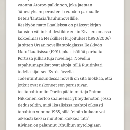
vuonna Atorox-palkinnon, joka jaetaan
äänestyksen perusteella vuoden parhaalle
tieteis/fantasia/kauhunovellille.
Keskiyön mato Ikaalisissa on päässyt kirjan
kansien väliin kahdestikin: ensin Kivisen omassa
kokoelmassa Merkilliset kirjoitukset (1990/2006)
ja sitten Ursan novelliantologiassa Keskiyön
Mato Ikaalisissa (1991), joka sisältää parhaita
Portissa julkaistuja novelleja. Novellin
tapahtumapaikat ovat aitoja, sillä Ruutinkari
todella sijaitsee Kyrösjärvellä.
Todentuntuisuudessa novelli on sitä luokkaa, että
jotkut ovat uskoneet sen perustuvan
tositapahtumiin: Portin päätoimittaja Raimo
Nikkonen kertoo saaneensa yhteydenoton, jossa
tiedusteltiin, mitä Ikaalisissa mahtoi oikeasti
tapahtua vuonna 1965, sillä ”eihän kukaan voi
oikeasti keksiä muutoin kaikkea tätä”
Kivinen on palannut Cthulhun mytologiaan