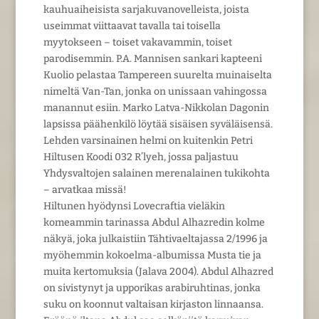
kauhuaiheisista sarjakuvanovelleista, joista
useimmat viittaavat tavalla tai toisella
myytokseen – toiset vakavammin, toiset
parodisemmin. P.A. Mannisen sankari kapteeni
Kuolio pelastaa Tampereen suurelta muinaiselta
nimeltä Van-Tan, jonka on unissaan vahingossa
manannut esiin. Marko Latva-Nikkolan Dagonin
lapsissa päähenkilö löytää sisäisen syväläisensä.
Lehden varsinainen helmi on kuitenkin Petri
Hiltusen Koodi 032 R’lyeh, jossa paljastuu
Yhdysvaltojen salainen merenalainen tukikohta
– arvatkaa missä!
Hiltunen hyödynsi Lovecraftia vieläkin
komeammin tarinassa Abdul Alhazredin kolme
näkyä, joka julkaistiin Tähtivaeltajassa 2/1996 ja
myöhemmin kokoelma-albumissa Musta tie ja
muita kertomuksia (Jalava 2004). Abdul Alhazred
on sivistynyt ja upporikas arabiruhtinas, jonka
suku on koonnut valtaisan kirjaston linnaansa.