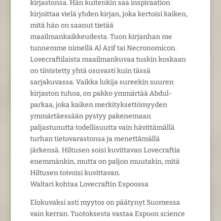
kirjastonsa. Hän kuitenkin saa inspiraation
kirjoittaa vielä yhden kirjan, joka kertoisi kaiken,
mitä hän on saanut tietää
maailmankaikkeudesta. Tuon kirjanhan me
tunnemme nimellä Al Azif tai Necronomicon.
Lovecraftilaista maailmankuvaa tuskin koskaan
on tiivistetty yhtä osuvasti kuin tässä
sarjakuvassa. Vaikka lukija sureekin suuren
kirjaston tuhoa, on pakko ymmärtää Abdul-
parkaa, joka kaiken merkityksettömyyden
ymmärtäessään pystyy pakenemaan
paljastunutta todellisuutta vain hävittämällä
turhan tietovarastonsa ja menettämällä
järkensä. Hiltusen soisi kuvittavan Lovecraftia
enemmänkin, mutta on paljon muutakin, mitä
Hiltusen toivoisi kuvittavan.
Waltari kohtaa Lovecraftin Espoossa
Elokuvaksi asti myytos on päätynyt Suomessa
vain kerran. Tuotoksesta vastaa Espoon science