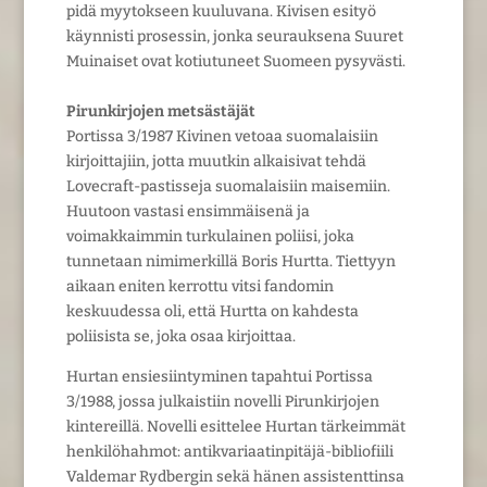
pidä myytokseen kuuluvana. Kivisen esityö
käynnisti prosessin, jonka seurauksena Suuret
Muinaiset ovat kotiutuneet Suomeen pysyvästi.
Pirunkirjojen metsästäjät
Portissa 3/1987 Kivinen vetoaa suomalaisiin
kirjoittajiin, jotta muutkin alkaisivat tehdä
Lovecraft-pastisseja suomalaisiin maisemiin.
Huutoon vastasi ensimmäisenä ja
voimakkaimmin turkulainen poliisi, joka
tunnetaan nimimerkillä Boris Hurtta. Tiettyyn
aikaan eniten kerrottu vitsi fandomin
keskuudessa oli, että Hurtta on kahdesta
poliisista se, joka osaa kirjoittaa.
Hurtan ensiesiintyminen tapahtui Portissa
3/1988, jossa julkaistiin novelli Pirunkirjojen
kintereillä. Novelli esittelee Hurtan tärkeimmät
henkilöhahmot: antikvariaatinpitäjä-bibliofiili
Valdemar Rydbergin sekä hänen assistenttinsa