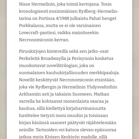
Nisse Hermelinin, joka toimii kertojana. Tosin
kronologisesti ensimmäinen Rydberg-Hermelin-
tarina on Portissa 4/1988 julkaistu Pahat henget
Porkkalassa, mutta se ei ole varsinainen
Lovecraft-pastissi, vaikka mainitseekin
Necronomiconin kerran.
Pirunkirjojen kintereillä sekä sen jatko-osat
Perkeleitä Broadwaylla ja Perisynnin kosketus
muodostavat novellitrilogian, joka on
suomalaisen kauhukirjallisuuden merkkipaaluja.
Novellit keskittyvät Necronomiconin etsintään,
joka vie Rydbergin ja Hermelinin Yhdysvaltoihin
Arkhamiin asti ja takaisin Suomeen. Matkan
varrella he kohtaavat monenlaista vaaraa ja
kauhua, sillä kiellettyä kirjaharvinaisuutta
havittelee tietysti moni muukin ja toisinaan
kirjan käsiinsä saaneet päätyvät räjähtelemään
seinille. Tarinoiden voi katsoa olevan epäsuoraa
jatkoa myös Kivisen Keskiyön madolle, sillä