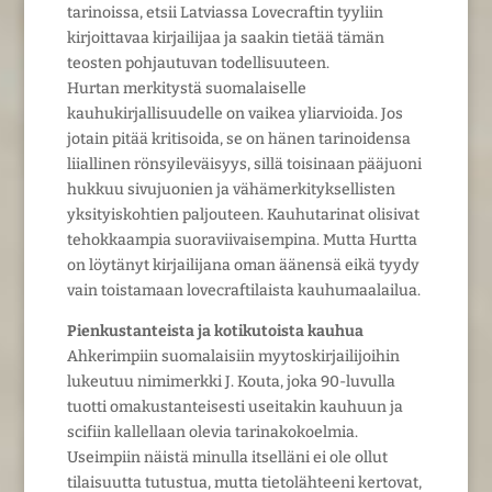
tarinoissa, etsii Latviassa Lovecraftin tyyliin
kirjoittavaa kirjailijaa ja saakin tietää tämän
teosten pohjautuvan todellisuuteen.
Hurtan merkitystä suomalaiselle
kauhukirjallisuudelle on vaikea yliarvioida. Jos
jotain pitää kritisoida, se on hänen tarinoidensa
liiallinen rönsyileväisyys, sillä toisinaan pääjuoni
hukkuu sivujuonien ja vähämerkityksellisten
yksityiskohtien paljouteen. Kauhutarinat olisivat
tehokkaampia suoraviivaisempina. Mutta Hurtta
on löytänyt kirjailijana oman äänensä eikä tyydy
vain toistamaan lovecraftilaista kauhumaalailua.
Pienkustanteista ja kotikutoista kauhua
Ahkerimpiin suomalaisiin myytoskirjailijoihin
lukeutuu nimimerkki J. Kouta, joka 90-luvulla
tuotti omakustanteisesti useitakin kauhuun ja
scifiin kallellaan olevia tarinakokoelmia.
Useimpiin näistä minulla itselläni ei ole ollut
tilaisuutta tutustua, mutta tietolähteeni kertovat,