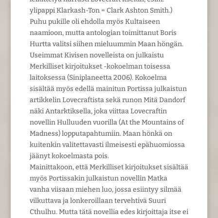
ylipappi Klarkash-Ton = Clark Ashton Smith.)
Puhu pukille oli ehdolla myös Kultaiseen
naamioon, mutta antologian toimittanut Boris
Hurtta valitsi siihen mieluummin Maan höngän.
Useimmat Kivisen novelleista on julkaistu
Merkilliset kirjoitukset -kokoelman toisessa
laitoksessa (Siniplaneetta 2006). Kokoelma
sisältää myös edellä mainitun Portissa julkaistun
artikkelin Lovecraftista sekä runon Mitä Dandorf
näki Antarktiksella, joka viittaa Lovecraftin
novellin Hulluuden vuorilla (At the Mountains of
Madness) lopputapahtumiin. Maan hönkä on
kuitenkin valitettavasti ilmeisesti epähuomiossa
jäänyt kokoelmasta pois.
Mainittakoon, että Merkilliset kirjoitukset sisältää
myös Portissakin julkaistun novellin Matka
vanha viisaan miehen luo, jossa esiintyy silmää
vilkuttava ja lonkeroillaan tervehtivä Suuri
Cthulhu. Mutta tätä novellia edes kirjoittaja itse ei