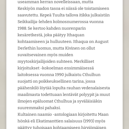
useamman kerran novelleissaan, mutta
Keskiyön madon tasoa ei niissä ole toistamiseen
saavutettu. Kepeä Tuulta tallova itikka julkaistiin
Seikkailija-lehden kolmosnumerossa vuonna
1988. Se kertoo kahden nuorenparin
kesäretkestä, joka päätyy Ithaquan
kohtaamiseen ja hulluuteen. Ithaqua on August
Derlethin luomus, mutta Kivinen on ollut
suvaitsevainen myös muiden
myytoskirjailijoiden suhteen. Merkilliset
kirjoitukset -kokoelman ensimmäisessä
laitoksessa vuonna 1990 julkaistu Cthulhun
suojatti on poikkeuksellinen tarina, jossa
päähenkilö löytää lopulta rauhan vedenalaisesta
maailmasta todettuaan lentävät polyypit ja muut
ilmojen epäluomat Cthulhua ja syväläisiäkin
suuremmaksi pahaksi.
Kultainen naamio -antologiaan kirjoitettu Maan
hönkä eli Ekatimanttien salaisuus (1993) myös
päättyy tuhoisaan kohtaamiseen hirviömäisen