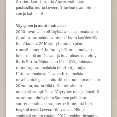
On ainutlaatuista, että Atorox-voitetaan
pastissilla, mutta Lovecraft-tarinat ovat tehneet
sen jo kahdesti!
Väyrynen ja muut muinaiset
2000-luvun alku oli köyhää aikaa suomalaisten
Cthulhu-tarinoiden suhteen. Usvan kesäleirillä
heinäkuussa 2010 syntyi sentään pieni
runovihkonen Cthulhun yö. Kannet mukaan
lukien siinä on 12 sivua, ja kuvituksen on tehnyt
Boris Hurtta. Mukana on 14 tekijää, joukossa
tunnettuja suomalaisia tieteiskirjoittajia.
Uutta suomalaista Lovecraft-teemaista
novelliantologiaa jouduttiin odottamaan melkein
20 vuotta, mutta siitä tuli sitten sitäkin
omaperäisempi. Paavo Väyrynen on epäilemättä
ansainnut nimityksen Suomen politiikan
suurena muinaisena, joten ei ihme, että hän
inspiroi myös Lovecraftin ystäviä. Niinpä
sopivasti ennen vuoden 2012 presidentinvaaleja