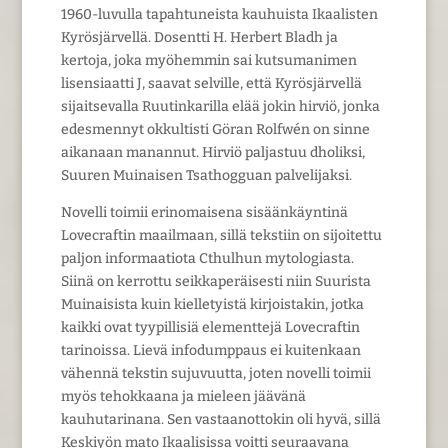
1960-luvulla tapahtuneista kauhuista Ikaalisten
Kyrösjärvellä. Dosentti H. Herbert Bladh ja
kertoja, joka myöhemmin sai kutsumanimen
lisensiaatti J, saavat selville, että Kyrösjärvellä
sijaitsevalla Ruutinkarilla elää jokin hirviö, jonka
edesmennyt okkultisti Göran Rolfwén on sinne
aikanaan manannut. Hirviö paljastuu dholiksi,
Suuren Muinaisen Tsathogguan palvelijaksi.
Novelli toimii erinomaisena sisäänkäyntinä
Lovecraftin maailmaan, sillä tekstiin on sijoitettu
paljon informaatiota Cthulhun mytologiasta.
Siinä on kerrottu seikkaperäisesti niin Suurista
Muinaisista kuin kielletyistä kirjoistakin, jotka
kaikki ovat tyypillisiä elementtejä Lovecraftin
tarinoissa. Lievä infodumppaus ei kuitenkaan
vähennä tekstin sujuvuutta, joten novelli toimii
myös tehokkaana ja mieleen jäävänä
kauhutarinana. Sen vastaanottokin oli hyvä, sillä
Keskiyön mato Ikaalisissa voitti seuraavana