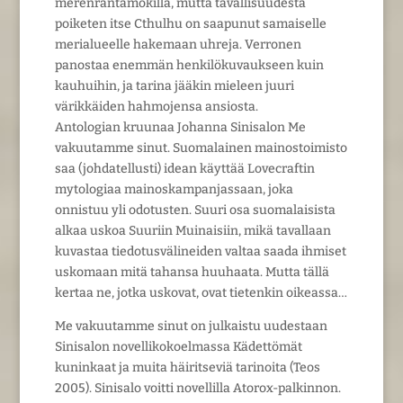
merenrantamökillä, mutta tavallisuudesta
poiketen itse Cthulhu on saapunut samaiselle
merialueelle hakemaan uhreja. Verronen
panostaa enemmän henkilökuvaukseen kuin
kauhuihin, ja tarina jääkin mieleen juuri
värikkäiden hahmojensa ansiosta.
Antologian kruunaa Johanna Sinisalon Me
vakuutamme sinut. Suomalainen mainostoimisto
saa (johdatellusti) idean käyttää Lovecraftin
mytologiaa mainoskampanjassaan, joka
onnistuu yli odotusten. Suuri osa suomalaisista
alkaa uskoa Suuriin Muinaisiin, mikä tavallaan
kuvastaa tiedotusvälineiden valtaa saada ihmiset
uskomaan mitä tahansa huuhaata. Mutta tällä
kertaa ne, jotka uskovat, ovat tietenkin oikeassa…
Me vakuutamme sinut on julkaistu uudestaan
Sinisalon novellikokoelmassa Kädettömät
kuninkaat ja muita häiritseviä tarinoita (Teos
2005). Sinisalo voitti novellilla Atorox-palkinnon.