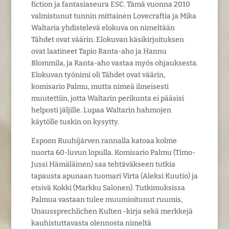
fiction ja fantasiaseura ESC. Tämä vuonna 2010
valmistunut tunnin mittainen Lovecraftia ja Mika
Waltaria yhdistelevä elokuva on nimeltään
Tähdet ovat väärin. Elokuvan käsikirjoituksen
ovat laatineet Tapio Ranta-aho ja Hannu
Blommila, ja Ranta-aho vastaa myös ohjauksesta.
Elokuvan työnimi oli Tähdet ovat väärin,
komisario Palmu, mutta nimeä ilmeisesti
muutettiin, jotta Waltarin perikunta ei pääsisi
helposti jäljille. Lupaa Waltarin hahmojen
käytölle tuskin on kysytty.
Espoon Ruuhijärven rannalla katoaa kolme
nuorta 60-luvun lopulla. Komisario Palmu (Timo-
Jussi Hämäläinen) saa tehtäväkseen tutkia
tapausta apunaan tuomari Virta (Aleksi Kuutio) ja
etsivä Kokki (Markku Salonen). Tutkimuksissa
Palmua vastaan tulee muumioitunut ruumis,
Unaussprechlichen Kulten -kirja sekä merkkejä
kauhistuttavasta olennosta nimeltä