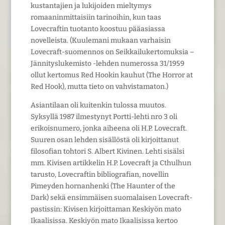
kustantajien ja lukijoiden mieltymys
romaaninmittaisiin tarinoihin, kun taas
Lovecraftin tuotanto koostuu pääasiassa
novelleista. (Kuulemani mukaan varhaisin
Lovecraft-suomennos on Seikkailukertomuksia –
Jännityslukemisto -lehden numerossa 31/1959
ollut kertomus Red Hookin kauhut (The Horror at
Red Hook), mutta tieto on vahvistamaton.)
Asiantilaan oli kuitenkin tulossa muutos.
Syksyllä 1987 ilmestynyt Portti-lehti nro 3 oli
erikoisnumero, jonka aiheena oli H.P. Lovecraft.
Suuren osan lehden sisällöstä oli kirjoittanut
filosofian tohtori S. Albert Kivinen. Lehti sisälsi
mm. Kivisen artikkelin H.P. Lovecraft ja Cthulhun
tarusto, Lovecraftin bibliografian, novellin
Pimeyden hornanhenki (The Haunter of the
Dark) sekä ensimmäisen suomalaisen Lovecraft-
pastissin: Kivisen kirjoittaman Keskiyön mato
Ikaalisissa. Keskiyön mato Ikaalisissa kertoo