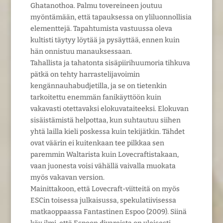
Ghatanothoa. Palmu tovereineen joutuu
myöntämään, että tapauksessa on yliluonnollisia
elementtejä. Tapahtumista vastuussa oleva
kultisti täytyy löytää ja pysäyttää, ennen kuin
hän onnistuu manauksessaan.
Tahallista ja tahatonta sisäpiirihuumoria tihkuva
pätkä on tehty harrastelijavoimin
kengännauhabudjetilla, ja se on tietenkin
tarkoitettu enemmän fanikäyttöön kuin
vakavasti otettavaksi elokuvataiteeksi. Elokuvan
sisäistämistä helpottaa, kun suhtautuu siihen
yhtä lailla kieli poskessa kuin tekijätkin. Tähdet
ovat väärin ei kuitenkaan tee pilkkaa sen
paremmin Waltarista kuin Lovecraftistakaan,
vaan juonesta voisi vähällä vaivalla muokata
myös vakavan version.
Mainittakoon, että Lovecraft-viitteitä on myös
ESCin toisessa julkaisussa, spekulatiivisessa
matkaoppaassa Fantastinen Espoo (2009). Siinä