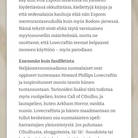
käy ilmi, että Espoon divareista on yleisesti
löydettävissä okkultistisia, kiellettyjä kirjoja ja
että vedenalaisia kauhuja elää niin Espoon
merenrantaseuduilla kuin myös Bodom-järvessä.
Nämä tekstit eivät ehkä täytä varsinaisen
myytosnovellin määritelmää, mutta ne
osoittavat, että Lovecraftin teemat kelpaavat
moneen käyttöön – myös parodiaan.
Enemmän kuin fanifiktiota
Neljännesvuosisadassa suomalaiset ovat
oppineet tuntemaan Howard Phillips Lovecraftin
ja inspiroituneet monin tavoin hänen
tuotannostaan. Tarinoiden lisäksi tätä todistaa
myös roolipelien, kuten Call of Cthulhu, ja
lautapelien, kuten Arkham Horror, vankka
suosio. Lovecraftista ja hänen maailmastaan on
tullut keskeinen osa suomalaisten spefi-
harrastajien yleissivistystä. Jos puhutaan
Cthulhusta, shoggoteista, Iä! Iä! -huudoista tai