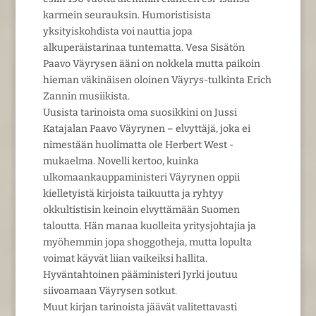
karmein seurauksin. Humoristisista
yksityiskohdista voi nauttia jopa
alkuperäistarinaa tuntematta. Vesa Sisätön
Paavo Väyrysen ääni on nokkela mutta paikoin
hieman väkinäisen oloinen Väyrys-tulkinta Erich
Zannin musiikista.
Uusista tarinoista oma suosikkini on Jussi
Katajalan Paavo Väyrynen – elvyttäjä, joka ei
nimestään huolimatta ole Herbert West -
mukaelma. Novelli kertoo, kuinka
ulkomaankauppaministeri Väyrynen oppii
kielletyistä kirjoista taikuutta ja ryhtyy
okkultistisin keinoin elvyttämään Suomen
taloutta. Hän manaa kuolleita yritysjohtajia ja
myöhemmin jopa shoggotheja, mutta lopulta
voimat käyvät liian vaikeiksi hallita.
Hyväntahtoinen pääministeri Jyrki joutuu
siivoamaan Väyrysen sotkut.
Muut kirjan tarinoista jäävät valitettavasti