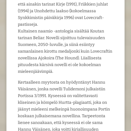
että ainakin tarinat Kirje (1991), Friikkien juhlat
(1994) ja Unohdettu laakso (kokoelmassa
Synkkimistin päiväkirja 1996) ovat Lovecraft-
pastisseja.
Kultainen naamio -antologia sisältää Koutan
tarinan Beliar. Novelli sijoittuu tulevaisuuden
Suomeen, 2050-luvulle, ja siinä esiintyy
samanlainen kirottu medaljonki kuin Lovecraftin
novellissa Ajokoira (The Hound). Liiallisesta
pituudesta kärsivä novelli ei ole kokoelman
mieleenjäävimpiä.
Kertaalleen myytosta on hyödyntänyt Hannu
Väisänen, jonka novelli Tulidemoni julkaistiin
Portissa 3/1991. Kyseessä on valitettavasti
kliseinen ja kömpelö Hurtta-plagiaatti, joka on
jäänyt mieleeni melkeinpä huonoimpana Portin
koskaan julkaisemana novellina. Tarpeetonta
lienee sanoakaan, että kyseessä ei ole sama
Hannu Väisänen, joka voitti kirjallisuuden