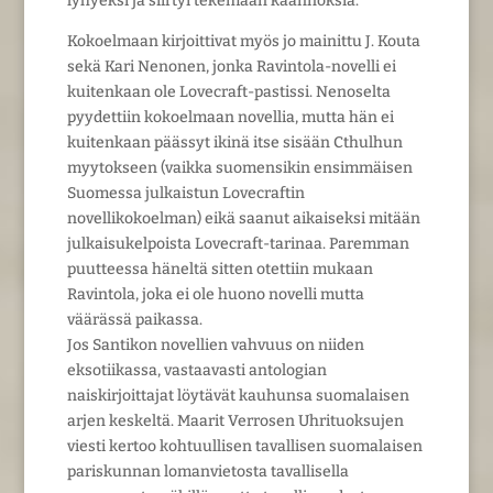
lyhyeksi ja siirtyi tekemään käännöksiä.
Kokoelmaan kirjoittivat myös jo mainittu J. Kouta
sekä Kari Nenonen, jonka Ravintola-novelli ei
kuitenkaan ole Lovecraft-pastissi. Nenoselta
pyydettiin kokoelmaan novellia, mutta hän ei
kuitenkaan päässyt ikinä itse sisään Cthulhun
myytokseen (vaikka suomensikin ensimmäisen
Suomessa julkaistun Lovecraftin
novellikokoelman) eikä saanut aikaiseksi mitään
julkaisukelpoista Lovecraft-tarinaa. Paremman
puutteessa häneltä sitten otettiin mukaan
Ravintola, joka ei ole huono novelli mutta
väärässä paikassa.
Jos Santikon novellien vahvuus on niiden
eksotiikassa, vastaavasti antologian
naiskirjoittajat löytävät kauhunsa suomalaisen
arjen keskeltä. Maarit Verrosen Uhrituoksujen
viesti kertoo kohtuullisen tavallisen suomalaisen
pariskunnan lomanvietosta tavallisella