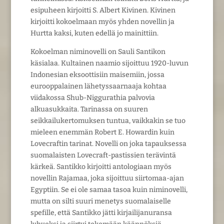
esipuheen kirjoitti S. Albert Kivinen. Kivinen
kirjoitti kokoelmaan myös yhden novellin ja
Hurtta kaksi, kuten edellä jo mainittiin.
Kokoelman niminovelli on Sauli Santikon
käsialaa. Kultainen naamio sijoittuu 1920-luvun
Indonesian eksoottisiin maisemiin, jossa
eurooppalainen lähetyssaarnaaja kohtaa
viidakossa Shub-Niggurathia palvovia
alkuasukkaita. Tarinassa on suuren
seikkailukertomuksen tuntua, vaikkakin se tuo
mieleen enemmän Robert E. Howardin kuin
Lovecraftin tarinat. Novelli on joka tapauksessa
suomalaisten Lovecraft-pastissien terävintä
kärkeä. Santikko kirjoitti antologiaan myös
novellin Rajamaa, joka sijoittuu siirtomaa-ajan
Egyptiin. Se ei ole samaa tasoa kuin niminovelli,
mutta on silti suuri menetys suomalaiselle
spefille, että Santikko jätti kirjailijanuransa