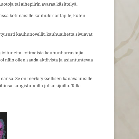
uotoja tai aihepiirin avaraa käsittelyä.
sa kotimaisille kauhukirjoittajille, kuten
tyisesti kauhunovellit, kauhuaihetta sivuavat
sioituneita kotimaisia kauhunharrastajia,
 voi näin ollen saada aktiivista ja asiantuntevaa
mansa. Se on merkityksellisen kanava uusille
oihinsa kangistuneilta julkaisijoilta. Tällä