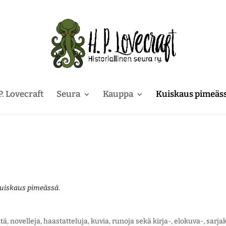
P. Lovecraft
Seura
Kauppa
Kuiskaus pimeäs
uiskaus pimeässä
.
itä, novelleja, haastatteluja, kuvia, runoja sekä kirja-, elokuva-, sarj