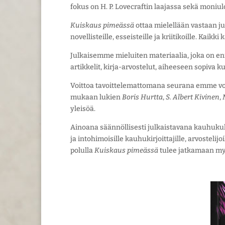
fokus on H. P. Lovecraftin laajassa sekä moniulo
Kuiskaus pimeässä
ottaa mielellään vastaan ju
novellisteille, esseisteille ja kriitikoille. Kai
Julkaisemme mieluiten materiaalia, joka on enn
artikkelit, kirja-arvostelut, aiheeseen sopiva k
Voittoa tavoittelemattomana seurana emme voi 
mukaan lukien
Boris Hurtta
,
S. Albert Kivinen
,
yleisöä.
Ainoana säännöllisesti julkaistavana kauhukul
ja intohimoisille kauhukirjoittajille, arvostelijo
polulla
Kuiskaus pimeässä
tulee jatkamaan my