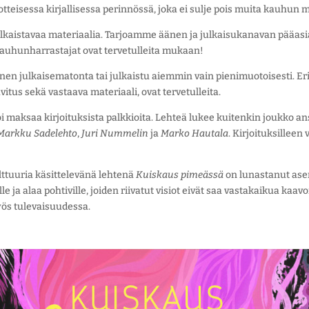
tteisessa kirjallisessa perinnössä, joka ei sulje pois muita kauhun m
lkaistavaa materiaalia. Tarjoamme äänen ja julkaisukanavan pääasias
kki kauhunharrastajat ovat tervetulleita mukaan!
en julkaisematonta tai julkaistu aiemmin vain pienimuotoisesti. Eri
uvitus sekä vastaava materiaali, ovat tervetulleita.
maksaa kirjoituksista palkkioita. Lehteä lukee kuitenkin joukko an
Markku Sadelehto
,
Juri Nummelin
ja
Marko Hautala
. Kirjoituksilleen
ttuuria käsittelevänä lehtenä
Kuiskaus pimeässä
on lunastanut ase
ille ja alaa pohtiville, joiden riivatut visiot eivät saa vastakaikua kaav
ös tulevaisuudessa.