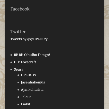
Facebook
Twitter
Tweets by @@HPLHSry
Iä! Iä! Cthulhu fhtagn!
H. P. Lovecraft
Seura
HPLHS ry
Jäsenhakemus
Ajankohtaista
Talous
Linkit