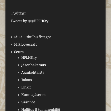
Twitter
Tweets by @@HPLHSry
Iä! Iä! Cthulhu fhtagn!
H. P. Lovecraft
Seura
HPLHS ry
Jäsenhakemus
Ajankohtaista
Talous
Linkit
Kunniajäsenet
Säännöt
Hallitus & toimihenkilöt