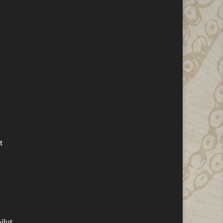
t
ailut