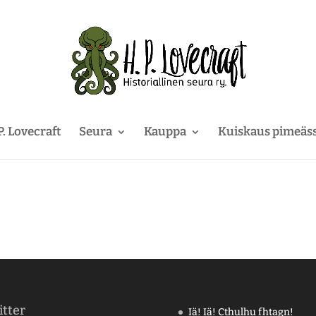
P. Lovecraft
Seura
Kauppa
Kuiskaus pimeäs
tter
Iä! Iä! Cthulhu fhtagn!