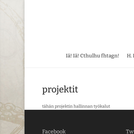
Iä! Iä! Cthulhu fhtagn!
H. 
projektit
tähän projektin hallinnan työkalut
Facebook
Twi