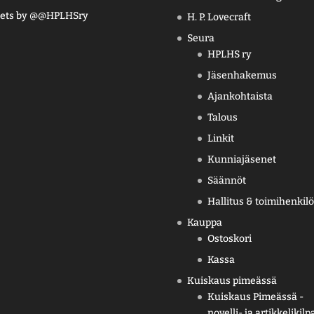
ets by @@HPLHSry
H. P. Lovecraft
Seura
HPLHS ry
Jäsenhakemus
Ajankohtaista
Talous
Linkit
Kunniajäsenet
Säännöt
Hallitus & toimihenkilö
Kauppa
Ostoskori
Kassa
Kuiskaus pimeässä
Kuiskaus Pimeässä -
novelli- ja artikkelikilp