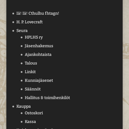
Iä! Iä! Cthulhu fhtagn!
H. P. Lovecraft
Seura
HPLHS ry
Jäsenhakemus
Ajankohtaista
Talous
Linkit
Kunniajäsenet
Säännöt
Hallitus & toimihenkilöt
Kauppa
Ostoskori
Kassa